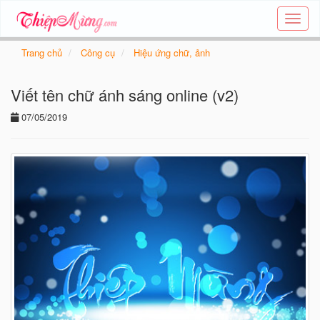
Tạo
thiệp
online
Trang chủ
Công cụ
Hiệu ứng chữ, ảnh
-
Thiệp
Viết tên chữ ánh sáng online (v2)
các
chủ
07/05/2019
đề
-
Thie