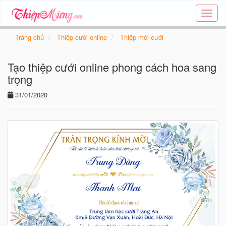
Tạo
thiệp
online
Trang chủ
Thiệp cưới online
Thiệp mời cưới
-
Thiệp
Tạo thiệp cưới online phong cách hoa sang
các
chủ
trọng
đề
31/01/2020
-
Thie