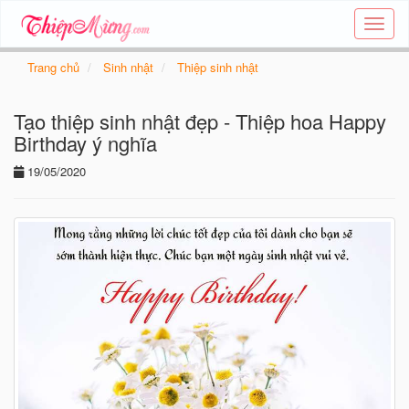
Tạo
thiệp
online
Trang chủ
Sinh nhật
Thiệp sinh nhật
-
Thiệp
Tạo thiệp sinh nhật đẹp - Thiệp hoa Happy
các
chủ
Birthday ý nghĩa
đề
19/05/2020
-
Thie