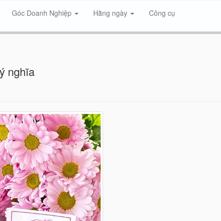
Góc Doanh Nghiệp
Hằng ngày
Công cụ
ý nghĩa