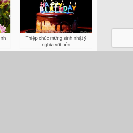
inh
Thiệp chúc mừng sinh nhật ý
nghĩa với nến
Tạo thiệp sinh nhật online, ghi
lời chúc lên thiệp sinh nhật
Kết nối Thiệp Mừng trên