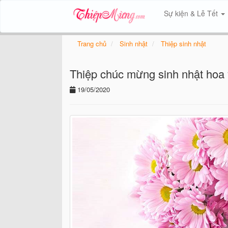
Sự kiện & Lễ Tết
Trang chủ
Sinh nhật
Thiệp sinh nhật
Thiệp chúc mừng sinh nhật hoa 
19/05/2020