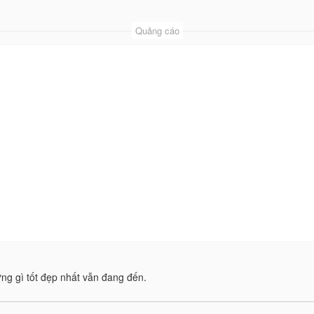
Quảng cáo
ng gì tốt đẹp nhất vẫn đang đến.