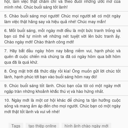
hội, làm việc thật chăm chỉ và theo đuổi những ước mơ của
mình nhé. Chúc buổi sáng tốt lành!
5.
Chào buổi sáng mọi người! Chúc mọi người sẽ có một ngày
làm việc thật hăng say và hiệu quả nhé! Chúc may mắn!
6.
Mỗi buổi sáng, mỗi ngày mới đều là một bức tranh trống và
bạn có thể tự mình vẽ những nét tuyệt vời lên bức tranh ấy.
Chào ngày mới! Chào thành công mới!
7.
Hãy bắt đầu ngày hôm nay bằng niềm vui, hạnh phúc và
quên đi cuộc chiến mà chúng ta đã có ngày hôm qua bởi hôm
qua đã là quá khứ.
8.
Ông mặt trời đã thức dậy rồi kìa! Ông muốn gửi lời chúc tốt
lành, hạnh phúc tới bạn vào buổi sáng hôm nay đó!
9.
Chúc buổi sáng tốt lành. Chúc bạn của tôi có một ngày mới
ngập tràn những khoảnh khắc thú vị và hào hứng nhất.
10.
Ngày mới là một cơ hội khác để chúng ta tận hưởng cuộc
sống và mang ấm áp đến cho mọi người. Chúc bạn có một ngày
mới thật tốt lành và vui vẻ nhé!
Tags
tạo thiệp online
hình ảnh chào ngày mới