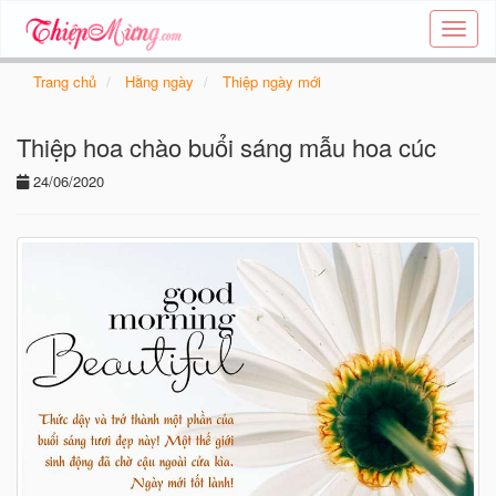
Tạo
thiệp
online
Trang chủ
Hằng ngày
Thiệp ngày mới
-
Thiệp
Thiệp hoa chào buổi sáng mẫu hoa cúc
các
chủ
24/06/2020
đề
-
Thie