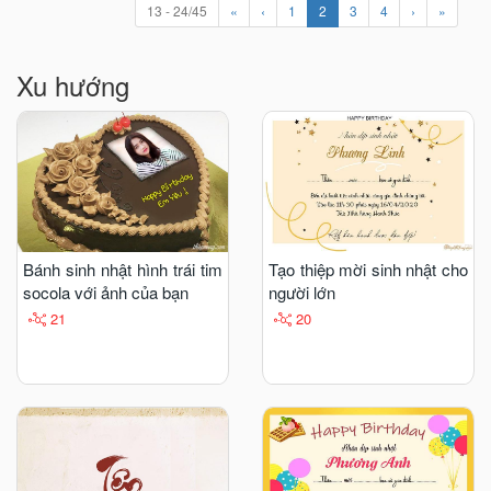
13 - 24/45
«
‹
1
2
3
4
›
»
Xu hướng
Bánh sinh nhật hình trái tim
Tạo thiệp mời sinh nhật cho
socola với ảnh của bạn
người lớn
21
20