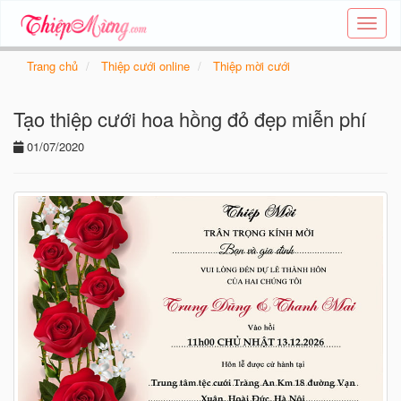
Tạo
thiệp
online
Trang chủ
Thiệp cưới online
Thiệp mời cưới
-
Thiệp
Tạo thiệp cưới hoa hồng đỏ đẹp miễn phí
các
chủ
01/07/2020
đề
-
Thie